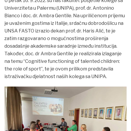
U petak 16. 9. 2022. su naš fakultet posjetile kolege sa
Univerziteta u Palermu (UNIPA), prof. dr. Antonino
Bianco i doc. dr. Ambra Gentile. Na upriličenom prijemu
je uvaženim gostima iz Italije, srdačnu dobrodošlicu na
UNSA FASTO izrazio dekan prof. dr. Haris Alić, te je
zatim razgovarano o mogućnostima proširenja
dosadašnje akademske saradnje između institucija.
Također, doc. dr Ambra Gentile je realizirala izlaganje
na temu “Cognitive functioning of talented children:
the role of sport”, te je ovom prilikom predstavila
istraživačku djelatnost naših kolega sa UNIPA.