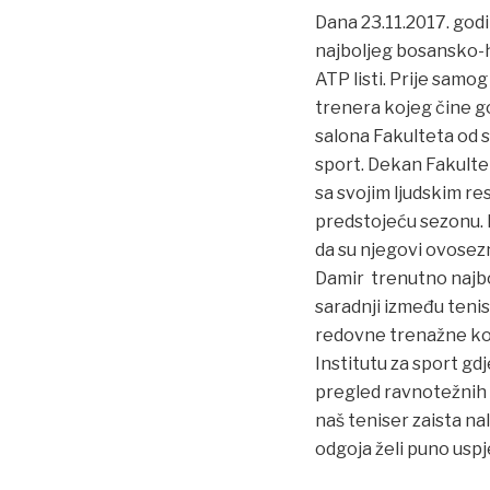
Dana 23.11.2017. godi
najboljeg bosansko-
ATP listi. Prije sam
trenera kojeg čine go
salona Fakulteta od s
sport. Dekan Fakultet
sa svojim ljudskim r
predstojeću sezonu. D
da su njegovi ovosezno
Damir trenutno najbol
saradnji između tenise
redovne trenažne kon
Institutu za sport gd
pregled ravnotežnih s
naš teniser zaista na
odgoja želi puno usp