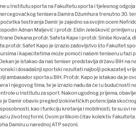
ne u Institutu sporta na Fakultetu sporta i tjelesnog odgoja
hercegovačkog tenisera Damira Džumhura trenutno 30. teni
og početka testiranja Damir je zajedno sa svojim ocem Nefri
spodin Adnan Maljević i prof.dr. Eldin Jelešković primljen u 
trane Dekana prof.dr. Safeta Kape i prof.dr. Siniše Kovača, d
a prof.dr. Safet Kapo je izrazio zadovljstvo što Fakultet spo
esursima i kapacitetima može pomoći našem teniseru u fazi 
ekan je istakao da naš teniser predstavlja državu BiH na naj
nski i dosadašnji sportski rezultati najbolji pokazatelj vrij
ji ambasador sporta u BiH. Prof.dr. Kapo je istakao da je o
ra i njegovog tima, te je izrazio nadu da će i u budućnosti n
trole u Institutu za sport. Nakon ugodnog prijema, obavljen
je je Damir obavio pregled izokinetičkih potencijala skočnog
posobnosti, kao i funkciju kretanja i mobilnosti, te su svi re
lazi u životnoj formi. Ovom prilikom čitav kolektiv Fakulteta
jeha Damiru u narednoj ATP sezoni.