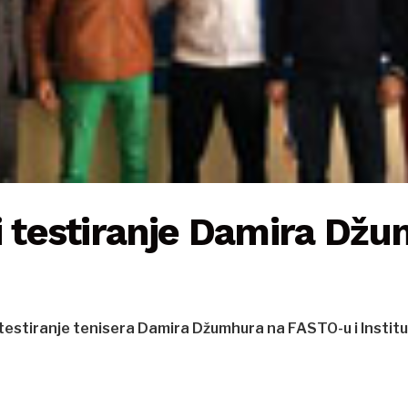
i testiranje Damira Dž
 testiranje tenisera Damira Džumhura na FASTO-u i Instit