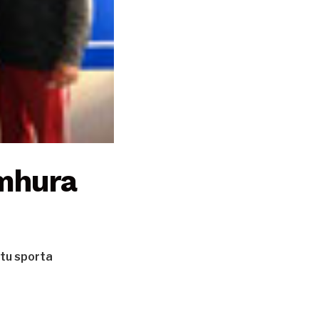
umhura
utu sporta