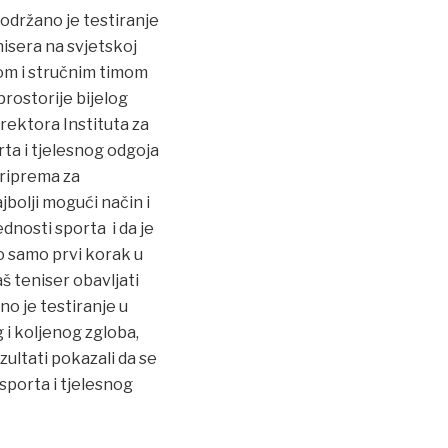
 održano je testiranje
sera na svjetskoj
dom i stručnim timom
prostorije bijelog
irektora Instituta za
rta i tjelesnog odgoja
priprema za
bolji mogući način i
ednosti sporta i da je
vo samo prvi korak u
aš teniser obavljati
o je testiranje u
 i koljenog zgloba,
zultati pokazali da se
 sporta i tjelesnog