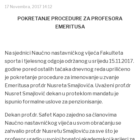
17 Novembra, 2017 14:12
POKRETANJE PROCEDURE ZA PROFESORA
EMERITUSA
Na sjednici Naučno nastavničkog vijeća Fakulteta
sporta i tjelesnog odgoja održanog u srijedu 15.11.2017.
godine pored ostalih tačaka dnevnog reda upriličeno
je pokretanje procedure za imenovanje u zvanje
Emeritusa prof.dr Nusreta Smajlovića. Uvaženi prof.dr
Nusret Smajlović dekan u proteklom mandatu je
ispunio formalne uslove za penzionisanje.
Dekan prof.dr. Safet Kapo zajedno sa članovima
Naučno nastavničkog viječa u svom obraćanju se
zahvalio prof.dr Nusretu Smajloviću za sve što je
profesor uradio u svojoj bogatoj akademskoj karijeri za