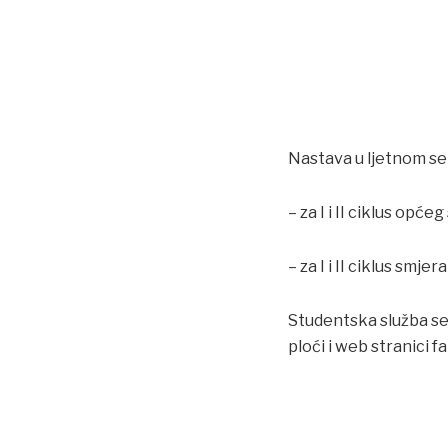
Nastava u ljetnom s
– za I i II ciklus opće
– za I i II ciklus sm
Studentska služba se 
ploći i web stranici f