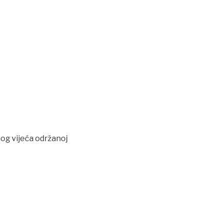
nog vijeća održanoj
sljedeća