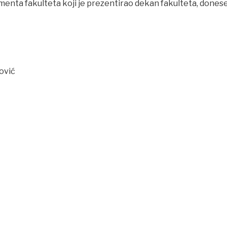
enta fakulteta koji je prezentirao dekan fakulteta, dones
lović