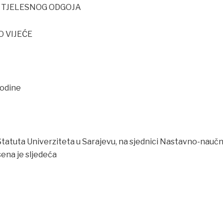
I TJELESNOG ODGOJA
 VIJEĆE
godine
Statuta Univerziteta u Sarajevu, na sjednici Nastavno-nauč
.2.2016. donesena je 