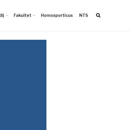
ij
Fakultet
Homosporticus
NTS