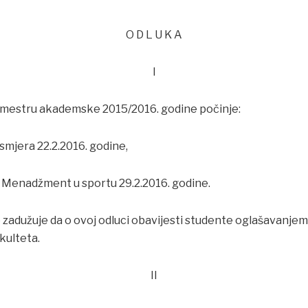
O D L U K A
I
emestru akademske 2015/2016. godine počinje:
g smjera 22.2.2016. godine,
jera Menadžment u sportu 29.2.2016. godine.
zadužuje da o ovoj odluci obavijesti studente oglašavanjem
akulteta.
II