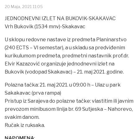
20 Maja, 2021 11:05
JEDNODNEVNI IZLET NA BUKOVIK-SKAKAVAC
Vrh Bukovik (1534 mnv)-Skakavac
U sklopu redovne nastave iz predmeta Planinarstvo
(240 ECTS – VI semestar), a u skladu sa predviđenim
kurikulumom predmeta, predmetni nastavnik prof.dr.
Elvir Kazazović organizuje jednodnevni izlet na
Bukovik (vodopad Skakavac) – 21. maj 2021. godine.
Polazna tačka: 21. maj 2021. u 09:00 h – Ulaz u park
Sakakavac (prva rampa)
Pristup iz Sarajeva do polazne tačke: vlastitim ili javnim
prevozom minibusom linija br. 69 Sutjeska – Nahorevo,
svakim danom.
Ručak iz ruksaka.
NAPOMENA
: