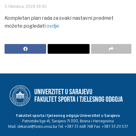
5 Oktobra, 2019 19:35
Kompletan plan rada za svaki nastavni predmet
možete pogledati
ovdje
Fakultet sporta i tjelesnog odgoja Univerzitet u Sarajevu
Patriotske lige 41, Sarajevo 71 000, Bosna i Hercegovina
Mail: dekanat@fasto.unsa.ba Tel: +387 33 668 768 Fax: +387 33 211 537