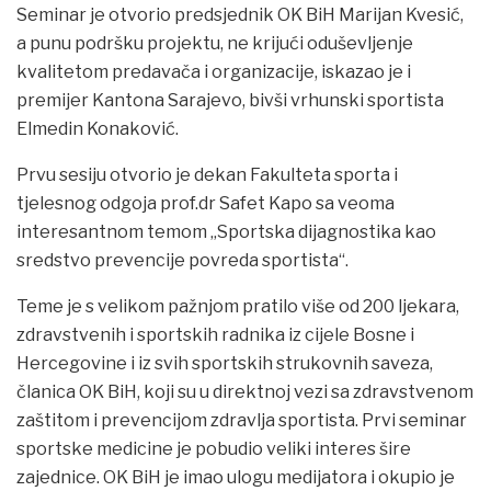
Seminar je otvorio predsjednik OK BiH Marijan Kvesić,
a punu podršku projektu, ne krijući oduševljenje
kvalitetom predavača i organizacije, iskazao je i
premijer Kantona Sarajevo, bivši vrhunski sportista
Elmedin Konaković.
Prvu sesiju otvorio je dekan Fakulteta sporta i
tjelesnog odgoja prof.dr Safet Kapo sa veoma
interesantnom temom „Sportska dijagnostika kao
sredstvo prevencije povreda sportista“.
Teme je s velikom pažnjom pratilo više od 200 ljekara,
zdravstvenih i sportskih radnika iz cijele Bosne i
Hercegovine i iz svih sportskih strukovnih saveza,
članica OK BiH, koji su u direktnoj vezi sa zdravstvenom
zaštitom i prevencijom zdravlja sportista. Prvi seminar
sportske medicine je pobudio veliki interes šire
zajednice. OK BiH je imao ulogu medijatora i okupio je