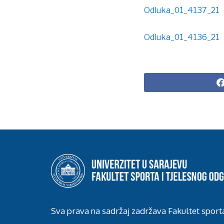
Odluka_01_4137_21
Odluka_01_4136_21
Sva prava na sadržaj zadržava Fakultet sport