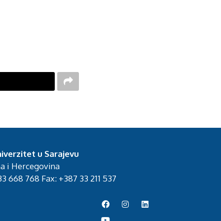
iverzitet u Sarajevu
na i Hercegovina
3 668 768 Fax: +387 33 211 537