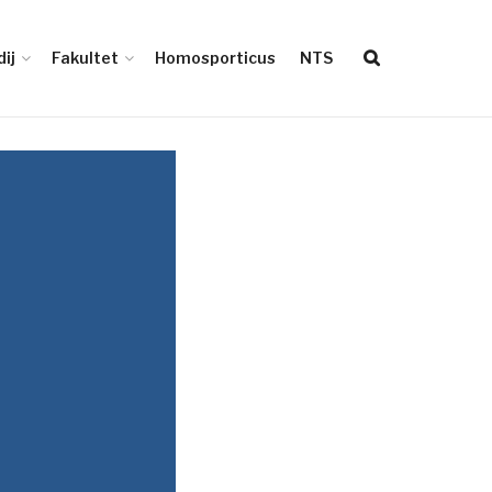
ij
Fakultet
Homosporticus
NTS