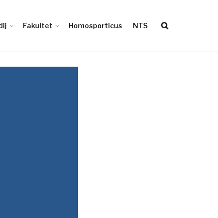
ij
Fakultet
Homosporticus
NTS