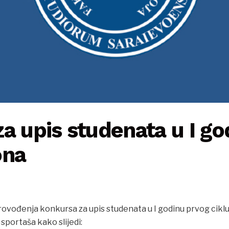
a upis studenata u I go
ona
ovođenja konkursa za upis studenata u I godinu prvog ciklu
sportaša kako slijedi: