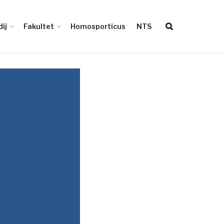
ij
Fakultet
Homosporticus
NTS