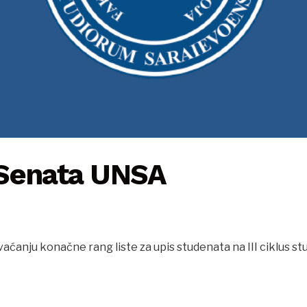
Senata UNSA
aćanju konačne rang liste za upis studenata na III ciklus st