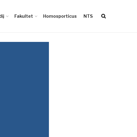
ij
Fakultet
Homosporticus
NTS