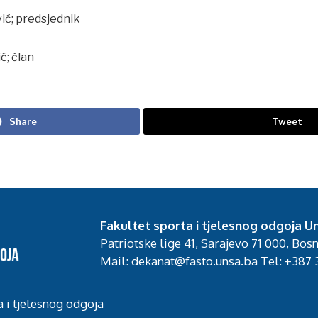
vić; predsjednik
ć; član
Share
Tweet
Fakultet sporta i tjelesnog odgoja Un
Patriotske lige 41, Sarajevo 71 000, Bos
Mail: dekanat@fasto.unsa.ba Tel: +387 3
a i tjelesnog odgoja