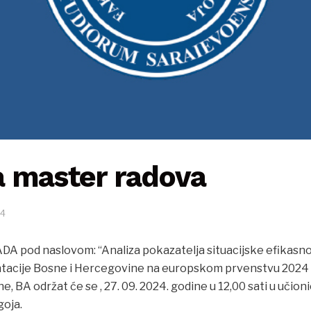
 master radova
44
 pod naslovom: “Analiza pokazatelja situacijske efikasn
acije Bosne i Hercegovine na europskom prvenstvu 2024 
, BA održat će se , 27. 09. 2024. godine u 12,00 sati u učioni
goja.