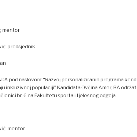
a; mentor
vić; predsjednik
lan
 pod naslovom: “Razvoj personaliziranih programa kondi
aju inkluzivnoj populaciji” Kandidata Ovčina Amer, BA održat 
učionici br. 6 na Fakultetu sporta i tjelesnog odgoja.
ović; mentor