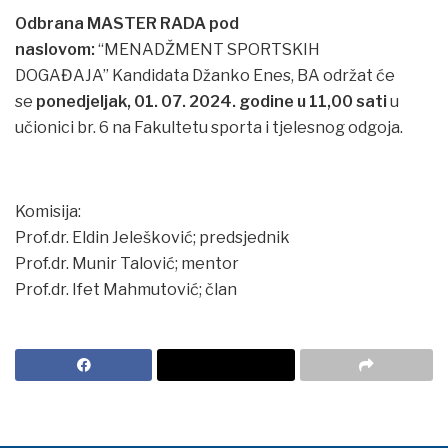
Odbrana MASTER RADA pod
naslovom:
“MENADŽMENT SPORTSKIH
DOGAĐAJA” Kandidata Džanko Enes, BA održat će
se
ponedjeljak, 01. 07. 2024. godine u 11,00 sati
u
učionici br. 6 na Fakultetu sporta i tjelesnog odgoja.
Komisija:
Prof.dr. Eldin Jelešković; predsjednik
Prof.dr. Munir Talović; mentor
Prof.dr. Ifet Mahmutović; član