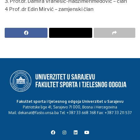
3. Prof.dr. Damira Vranešić-Hadžimehmedović – član
4 Prof .dr Edin Mirvić – zamjenski član
Fakultet sporta i tjelesnog odgoja Univerzitet u Sarajevu
Patriotske lige 41, Sarajevo 71 000, Bosna i Hercegovina
Mail: dekanat@fasto.unsa.ba Tel: +387 33 668 768 Fax: +387 33 211 537