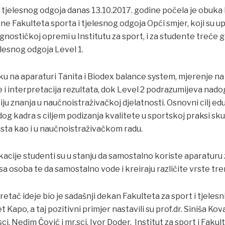
 tjelesnog odgoja danas 13.10.2017. godine počela je obuka
e Fakulteta sporta i tjelesnog odgoja Opći smjer, koji su up
agnostičkoj opremi u Institutu za sport, i za studente treće
elesnog odgoja Level 1.
ku na aparaturi Tanita i Biodex balance system, mjerenje na 
e i interpretacija rezultata, dok Level 2 podrazumijeva na
ju znanja u naučnoistraživačkoj djelatnosti. Osnovni cilj ed
g kadra s ciljem podizanja kvalitete u sportskoj praksi sku
ista kao i u naučnoistraživačkom radu.
cije studenti su u stanju da samostalno koriste aparaturu
a osoba te da samostalno vode i kreiraju različite vrste tr
retač ideje bio je sadašnji dekan Fakulteta za sport i tjelesn
t Kapo, a taj pozitivni primjer nastavili su prof.dr. Siniša Ko
sci. Nedim Čović i mr.sci. Ivor Doder. Institut za sport i Fakul