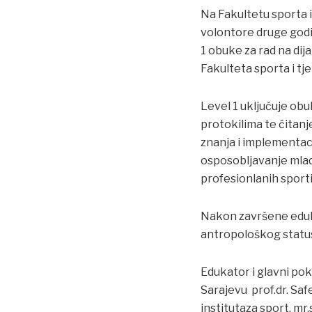
Na Fakultetu sporta i
volontore druge godin
1 obuke za rad na dij
Fakulteta sporta i tj
Level 1 uključuje obu
protokilima te čitanj
znanja i implementaci
osposobljavanje mlado
profesionlanih sport
Nakon završene eduka
antropološkog status
Edukator i glavni pok
Sarajevu prof.dr. Safe
institutaza sport, mr.