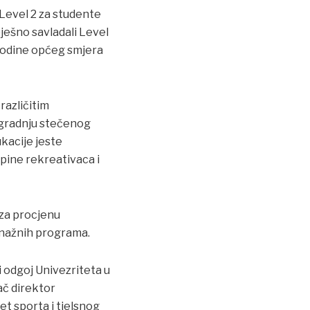
 Level 2 za studente
ješno savladali Level
 godine općeg smjera
različitim
dogradnju stečenog
ukacije jeste
pine rekreativaca i
 za procjenu
enažnih programa.
i odgoj Univezriteta u
vač direktor
tet sporta i tjelsnog