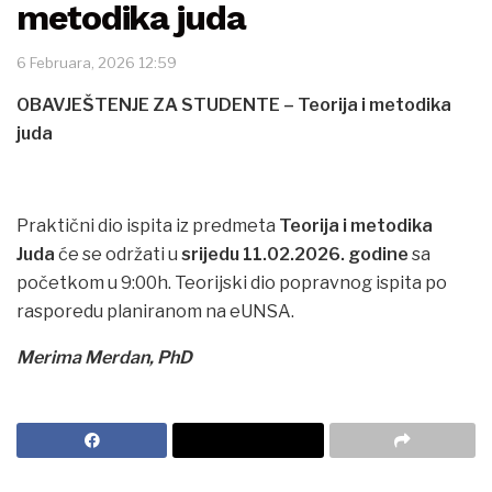
metodika juda
6 Februara, 2026 12:59
OBAVJEŠTENJE ZA STUDENTE – Teorija i metodika
juda
Praktični dio ispita iz predmeta
Teorija i metodika
Juda
će se održati u
srijedu 11.02.2026. godine
sa
početkom u 9:00h. Teorijski dio popravnog ispita po
rasporedu planiranom na eUNSA.
Merima Merdan, PhD