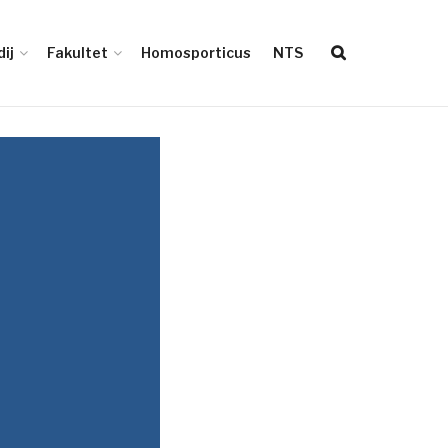
ij
Fakultet
Homosporticus
NTS