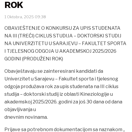
ROK
1 Oktobra, 2025 09:38
OBAVJEŠTENJE O KONKURSU ZA UPIS STUDENATA
NA III (TREĆI) CIKLUS STUDIJA – DOKTORSKI STUDIJ
NA UNIVERZITETU U SARAJEVU – FAKULTET SPORTA
I TJELESNOG ODGOJA U AKADEMSKOJ 2025/2026
GODINI (PRODUŽENI ROK)
Obavještavaju se zainteresirani kandidati da
Univerzitet u Sarajevu – Fakultet sporta i tjelesnog
odgoja produžava rok za upis studenata na III ciklus
studija – doktorski studij iz oblasti Kineziologije u
akademskoj 2025/2026. godini za još 30 dana od dana
objavljivanja u
dnevnim novinama.
Prijave sa potrebnom dokumentacijom sa naznakom „