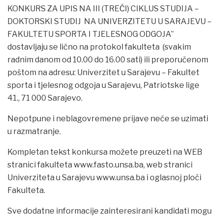
KONKURS ZA UPIS NA III (TREĆI) CIKLUS STUDIJA –
DOKTORSKI STUDIJ NA UNIVERZITETU U SARAJEVU –
FAKULTETU SPORTA I TJELESNOG ODGOJA”
dostavljaju se lično na protokol fakulteta (svakim
radnim danom od 10.00 do 16.00 sati) ili preporučenom
poštom na adresu: Univerzitet u Sarajevu – Fakultet
sporta i tjelesnog odgoja u Sarajevu, Patriotske lige
41., 71 000 Sarajevo.
Nepotpune i neblagovremene prijave neće se uzimati
u razmatranje.
Kompletan tekst konkursa možete preuzeti na WEB
stranici fakulteta www.fasto.unsa.ba, web stranici
Univerziteta u Sarajevu www.unsa.ba i oglasnoj ploči
Fakulteta.
Sve dodatne informacije zainteresirani kandidati mogu