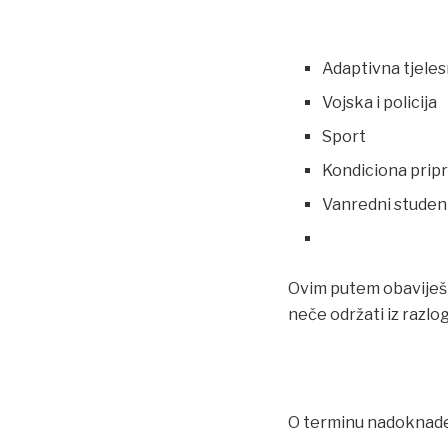
Adaptivna tjeles
Vojska i policija
Sport
Kondiciona prip
Vanredni studen
Ovim putem obaviješt
neče održati iz razl
O terminu nadoknade