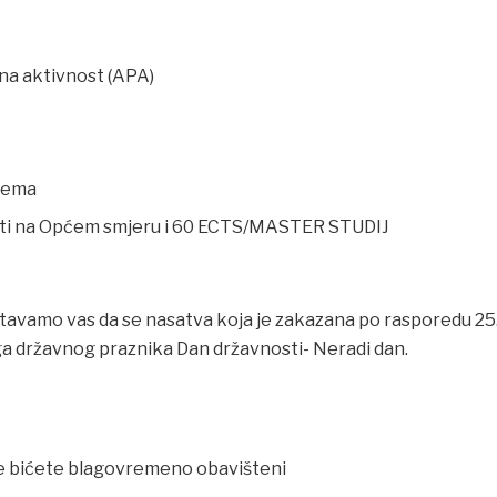
na aktivnost (APA)
rema
ti na Općem smjeru i 60 ECTS/MASTER STUDIJ
avamo vas da se nasatva koja je zakazana po rasporedu 25
oga državnog praznika Dan državnosti- Neradi dan.
 bićete blagovremeno obavišteni