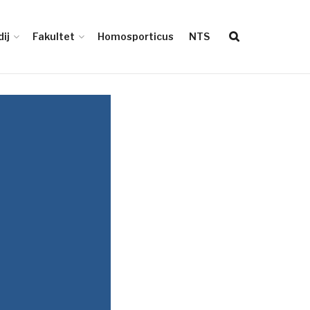
ij
Fakultet
Homosporticus
NTS