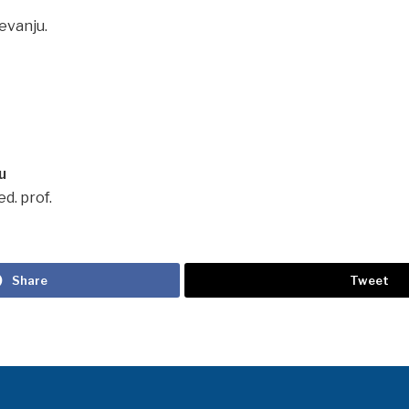
evanju.
u
ed. prof.
Share
Tweet