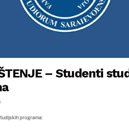
TENJE – Studenti stud
ma
8
studijskih programa: