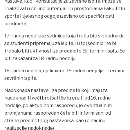
nastave, kao i konsultacije za završne ispite. (može se
realizovati i on line putem, ali i u prostorijama Fakultetu
sporta i tjelesnog odgoja (zavisno od specifičnosti
predmeta)
17. radna nedelja je sedmica koja treba biti slobodna da
se studenti pripremaju za ispite, i u toj sedmici ne bi
trebalo biti aktivnosti za predmete čiji termini ispita će
biti zakazani za 18. radnu nedelju.
18. radna nedelja, djelimično 19.radna nedjelja – termini
završnih ispita.
Nadoknada nastave, , za predmete koji imaju za
nadoknaditi veći broj sati će krenuti od 16. radne
nedelje, po aktuelnom rasporedu, (o eventualnim
promjenama rasporedan ćete biti informisani od
strane predmetnog nastavnika, kao i o načinu
realizacije nadoknade)