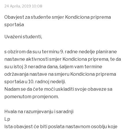
24 Aprila, 2019 10:08
Obavjest za studente smjer Kondiciona priprema
sportaša
Uvaženi studenti,
s obzirom da su u terminu 9. radne nedelje planirane
nastavne aktivnosti smjer Kondiciona priprema, te da
su u istoj 3 neradna dana, šaljem vam termine
održavanja nastave na smjeru Kondiciona priprema
sportaša u 10. radnoj nedelji.
Nadam se da ćete moći uskladiti svoje obaveze sa
pomenutom promjenom.
Hvala na razumjevanju i saradnji
Lp
Ista obavjest će biti poslata nastavnom osoblju koje