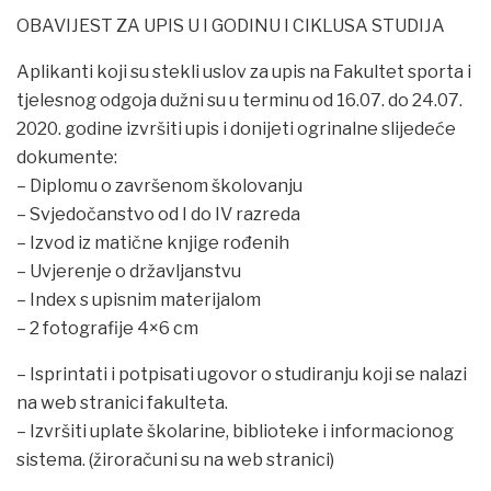
OBAVIJEST ZA UPIS U I GODINU I CIKLUSA STUDIJA
Aplikanti koji su stekli uslov za upis na Fakultet sporta i
tjelesnog odgoja dužni su u terminu od 16.07. do 24.07.
2020. godine izvršiti upis i donijeti ogrinalne slijedeće
dokumente:
– Diplomu o završenom školovanju
– Svjedočanstvo od I do IV razreda
– Izvod iz matične knjige rođenih
– Uvjerenje o državljanstvu
– Index s upisnim materijalom
– 2 fotografije 4×6 cm
– Isprintati i potpisati ugovor o studiranju koji se nalazi
na web stranici fakulteta.
– Izvršiti uplate školarine, biblioteke i informacionog
sistema. (žiroračuni su na web stranici)