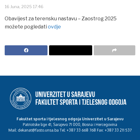
16 Juna, 2025 17:46
Obavijest za terensku nastavu – Zaostrog 2025
možete pogledati
ovdje
Fakultet sporta i tjelesnog odgoja Univerzitet u Sarajevu
Patriotske lige 41, Sarajevo 71 000, Bosna i Hercegovina
Mail: dekanat@fasto.unsa.ba Tel: +387 33 668 768 Fax: +387 33 211 537