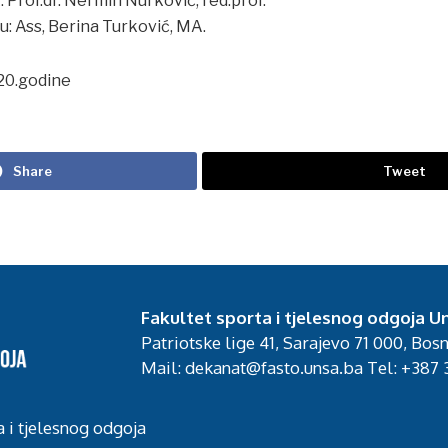
Prof.dr. Nermin Nurković, red.prof.
: Ass, Berina Turković, MA.
020.godine
Share
Tweet
Fakultet sporta i tjelesnog odgoja Un
Patriotske lige 41, Sarajevo 71 000, Bos
Mail: dekanat@fasto.unsa.ba Tel: +387 3
a i tjelesnog odgoja