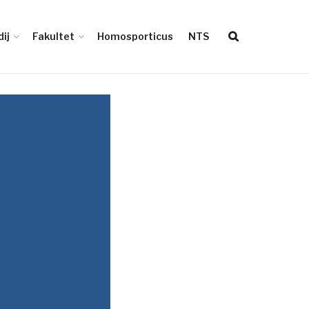
ij
Fakultet
Homosporticus
NTS