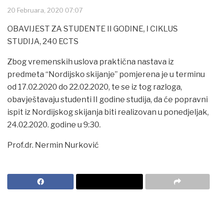
20 Februara, 2020 07:07
OBAVIJEST ZA STUDENTE II GODINE, I CIKLUS
STUDIJA, 240 ECTS
Zbog vremenskih uslova praktična nastava iz
predmeta “Nordijsko skijanje” pomjerena je u terminu
od 17.02.2020 do 22.02.2020, te se iz tog razloga,
obavještavaju studenti II godine studija, da će popravni
ispit iz Nordijskog skijanja biti realizovan u ponedjeljak,
24.02.2020. godine u 9:30.
Prof.dr. Nermin Nurković