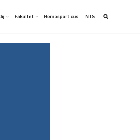
ij
Fakultet
Homosporticus
NTS