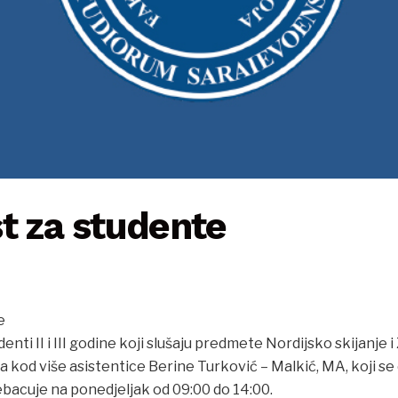
t za studente
e
nti II i III godine koji slušaju predmete Nordijsko skijanje i
ja kod više asistentice Berine Turković – Malkić, MA, koji 
ebacuje na ponedjeljak od 09:00 do 14:00.