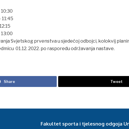
 10:30
– 11:45
12:15
– 13:00
nja Svjetskog prvenstva u sjedećoj odbojci, kolokvij planir
sedmicu 01.12. 2022. po rasporedu održavanja nastave.
Share
Tweet
Fakultet sporta i tjelesnog odgoja Un