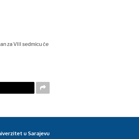
an za VIII sedmicu će
iverzitet u Sarajevu