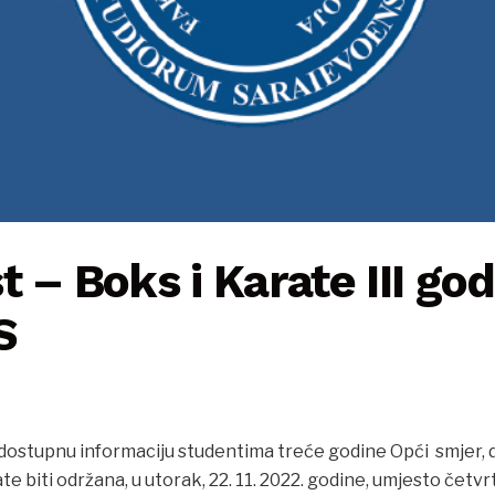
t – Boks i Karate III go
S
 dostupnu informaciju studentima treće godine Opći smjer, d
e biti održana, u utorak, 22. 11. 2022. godine, umjesto četvr