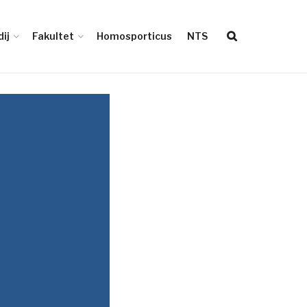
ij
Fakultet
Homosporticus
NTS