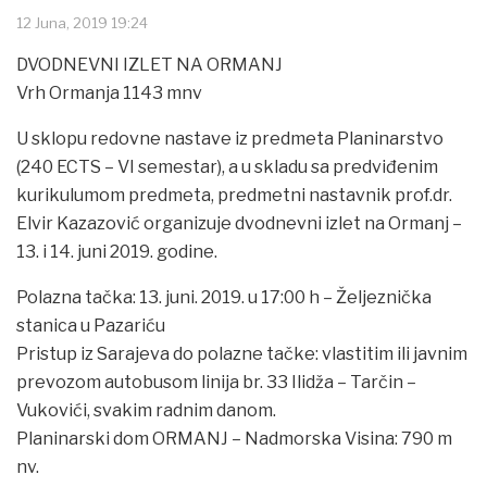
12 Juna, 2019 19:24
DVODNEVNI IZLET NA ORMANJ
Vrh Ormanja 1143 mnv
U sklopu redovne nastave iz predmeta Planinarstvo
(240 ECTS – VI semestar), a u skladu sa predviđenim
kurikulumom predmeta, predmetni nastavnik prof.dr.
Elvir Kazazović organizuje dvodnevni izlet na Ormanj –
13. i 14. juni 2019. godine.
Polazna tačka: 13. juni. 2019. u 17:00 h – Željeznička
stanica u Pazariću
Pristup iz Sarajeva do polazne tačke: vlastitim ili javnim
prevozom autobusom linija br. 33 Ilidža – Tarčin –
Vukovići, svakim radnim danom.
Planinarski dom ORMANJ – Nadmorska Visina: 790 m
nv.