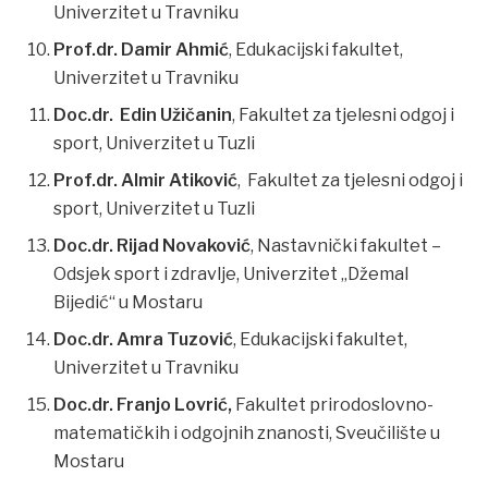
Univerzitet u Travniku
Prof.dr. Damir Ahmić
, Edukacijski fakultet,
Univerzitet u Travniku
Doc.dr. Edin Užičanin
, Fakultet za tjelesni odgoj i
sport, Univerzitet u Tuzli
Prof.dr. Almir Atiković
, Fakultet za tjelesni odgoj i
sport, Univerzitet u Tuzli
Doc.dr. Rijad Novaković
, Nastavnički fakultet –
Odsjek sport i zdravlje, Univerzitet „Džemal
Bijedić“ u Mostaru
Doc.dr. Amra Tuzović
, Edukacijski fakultet,
Univerzitet u Travniku
Doc.dr. Franjo Lovrić,
Fakultet prirodoslovno-
matematičkih i odgojnih znanosti, Sveučilište u
Mostaru