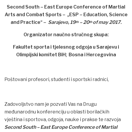
Second South – East Europe Conference of Martial
Arts and Combat Sports – „ESP – Education, Science
and Practice“ –
Sarajevo, 19
– 20
of
may 2017.
th
th
Organizator naučno stručnog skupa:
Fakultet sporta i tjelesnog odgoja u Sarajevu i
Olimpijski komitet BiH; Bosna i Hercegovina
Poštovani profesori, studenti i sportski radnici,
Zadovoljstvo nam je pozvati Vas na Drugu
međunarodnu konferenciju u oblasti borilačkih
vještina i sportova, odgoja, nauke i prakse te razvoja
Second
South – East Europe Conference of Martial