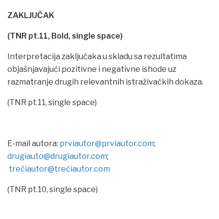
ZAKLJUČAK
(TNR pt.11, Bold, single space)
Interpretacija zaključaka u skladu sa rezultatima
objašnjavajući pozitivne i negativne ishode uz
razmatranje drugih relevantnih istraživačkih dokaza.
(TNR pt.11, single space)
E-mail autora:
prviautor@prviautor.com
;
drugiauto@drugiautor.com
;
trećiautor@trećiautor.com
(TNR pt.10, single space)