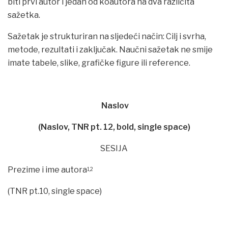
biti prvi autor i jedan od koautora na dva različita
sažetka.
Sažetak je strukturiran na sljedeći način: Cilj i svrha,
metode, rezultati i zaključak. Naučni sažetak ne smije
imate tabele, slike, grafičke figure ili reference.
Naslov
(Naslov, TNR pt. 12, bold, single space)
SESIJA
Prezime i ime autora
1,2
(TNR pt.10, single space)