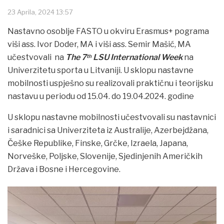
23 Aprila, 2024 13:57
Nastavno osoblje FASTO u okviru Erasmus+ pograma
viši ass. Ivor Doder, MA i viši ass. Semir Mašić, MA
učestvovali na
The 7
LSU International Week
na
th
Univerzitetu sporta u Litvaniji. U sklopu nastavne
mobilnosti uspješno su realizovali praktičnu i teorijsku
nastavu u periodu od 15.04. do 19.04.2024. godine
U sklopu nastavne mobilnosti učestvovali su nastavnici
i saradnici sa Univerziteta iz Australije, Azerbejdžana,
Češke Republike, Finske, Grčke, Izraela, Japana,
Norveške, Poljske, Slovenije, Sjedinjenih Američkih
Država i Bosne i Hercegovine.