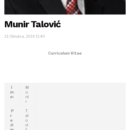
Munir Talović
21 Oktobra, 2014 11:40
Curriculum Vitae
I
M
m
u
e:
ni
r
P
T
r
al
e
o
zi
vi
m
ć