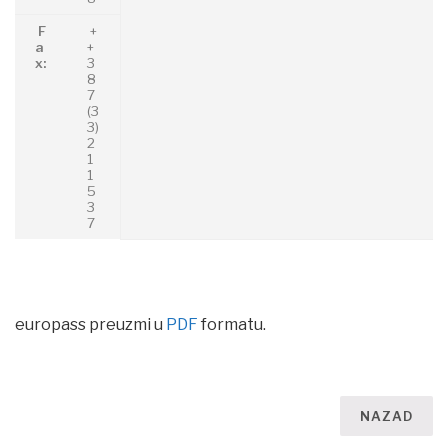
F
+
a
+
x:
3
8
7
(3
3)
2
1
1
5
3
7
europass preuzmi u
PDF
formatu.
NAZAD