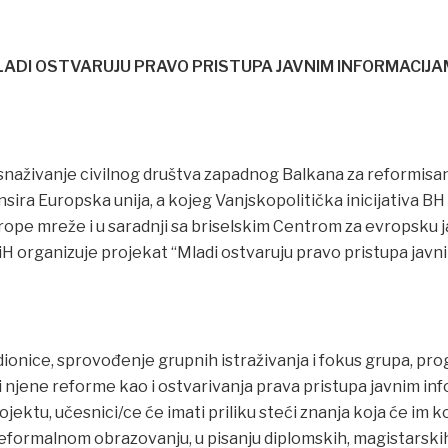
ADI OSTVARUJU PRAVO PRISTUPA JAVNIM INFORMACIJ
snaživanje civilnog društva zapadnog Balkana za reformisa
ansira Europska unija, a kojeg Vanjskopolitička inicijativa B
rope mreže i u saradnji sa briselskim Centrom za evropsku ja
iH organizuje projekat “Mladi ostvaruju pravo pristupa javn
ionice, sprovođenje grupnih istraživanja i fokus grupa, pro
i njene reforme kao i ostvarivanja prava pristupa javnim in
ktu, učesnici/ce će imati priliku steći znanja koja će im ko
eformalnom obrazovanju, u pisanju diplomskih, magistarskih