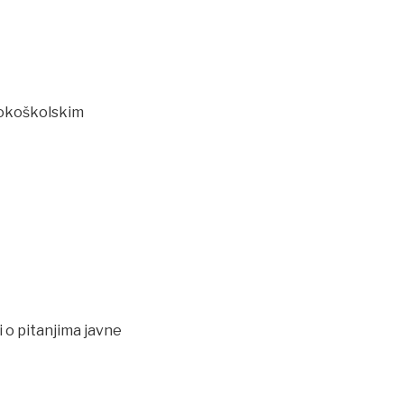
sokoškolskim
di o pitanjima javne