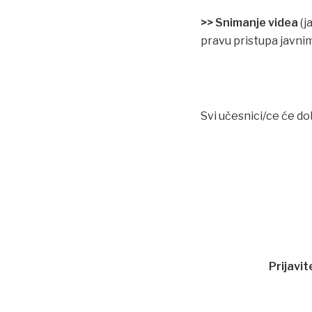
>> Snimanje videa
(j
pravu pristupa javnim
Svi učesnici/ce će do
Prijavit