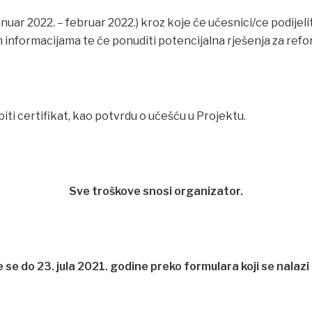
anuar 2022. – februar 2022.) kroz koje će učesnici/ce podijelit
 informacijama te će ponuditi potencijalna rješenja za ref
biti certifikat, kao potvrdu o učešću u Projektu.
Sve troškove snosi organizator.
e se do
23. jula 2021. godine
preko formulara koji se nalazi 