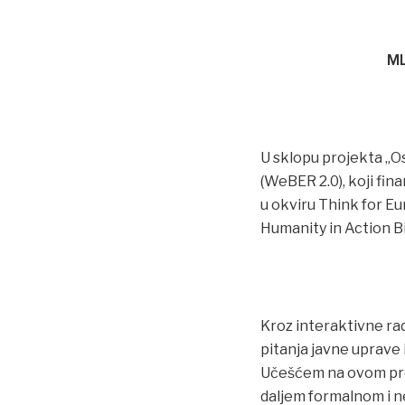
ML
U sklopu projekta „O
(WeBER 2.0), koji fin
u okviru Think for Eu
Humanity in Action B
Kroz interaktivne rad
pitanja javne uprave 
Učešćem na ovom proje
daljem formalnom i n