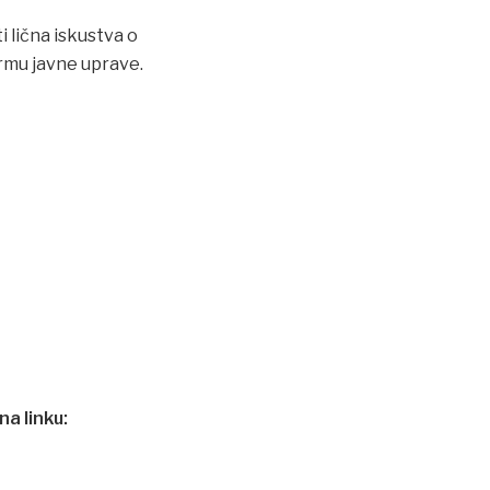
i lična iskustva o
ormu javne uprave.
na linku: