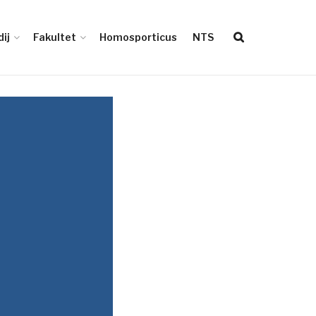
ij
Fakultet
Homosporticus
NTS