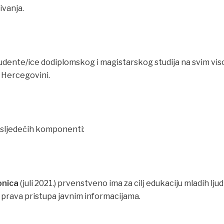
ivanja.
tudente/ice dodiplomskog i magistarskog studija na svim vi
 Hercegovini.
z sljedećih komponenti:
onica
(juli 2021.) prvenstveno ima za cilj edukaciju mladih lju
 prava pristupa javnim informacijama.