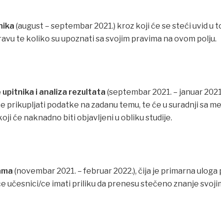
nika
(august – septembar 2021.) kroz koji će se steći uvid u 
avu te koliko su upoznati sa svojim pravima na ovom polju.
e upitnika i analiza rezultata
(septembar 2021. – januar 202
će prikupljati podatke na zadanu temu, te će u suradnji sa
 koji će naknadno biti objavljeni u obliku studije.
pama
(novembar 2021. – februar 2022.), čija je primarna ulog
će učesnici/ce imati priliku da prenesu stečeno znanje svoj