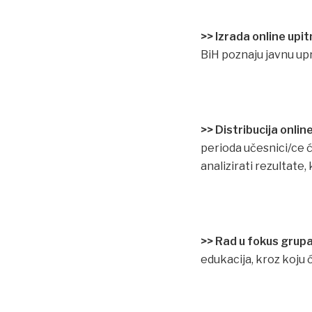
>> Izrada online upit
BiH poznaju javnu upr
>> Distribucija onlin
perioda učesnici/ce 
analizirati rezultate,
>> Rad u fokus gru
edukacija, kroz koju 