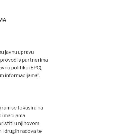
AMA
nu javnu upravu
H provodi s partnerima
vnu politiku (EPC),
im informacijama”.
gram se fokusira na
formacijama.
ristiti u njihovom
 i drugih radova te