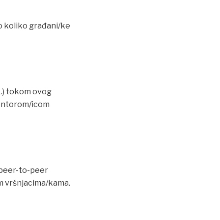
to koliko građani/ke
1.) tokom ovog
 mentorom/icom
a peer-to-peer
im vršnjacima/kama.