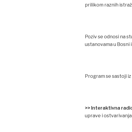
prilikom raznih istraž
Poziv se odnosi na s
ustanovama u Bosni i
Program se sastoji i
>> Interaktivna radi
uprave i ostvarivanja