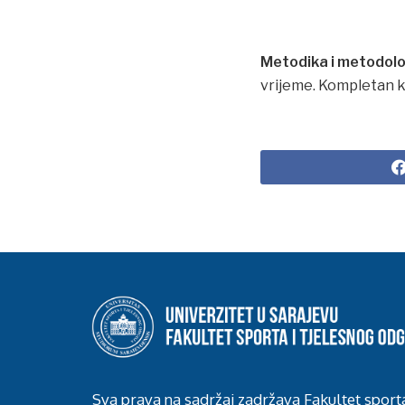
Metodika i metodolo
vrijeme. Kompletan 
Sva prava na sadržaj zadržava Fakultet sport