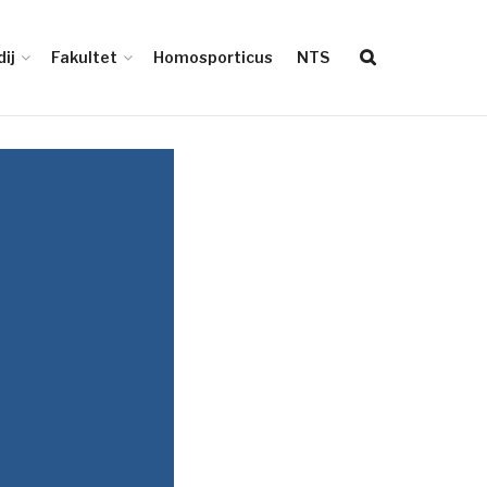
ij
Fakultet
Homosporticus
NTS