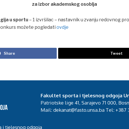
za izbor akademskog osoblja
gija u sportu
– 1 izvršilac – nastavnik u zvanju redovnog pr
konkurs možete pogledati
ovdje
Share
Tweet
Fakultet sporta i tjelesnog odgoja Un
Patriotske lige 41, Sarajevo 71 000, Bos
Mail: dekanat@fasto.unsa.ba Tel: +387 3
a i tjelesnog odgoja