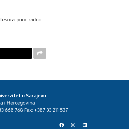
ofesora, puno radno
iverzitet u Sarajevu
na i Hercegovina
3 668 768 Fax: +387 33 211 537