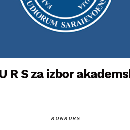
 U R S za izbor akadem
K O N K U R S