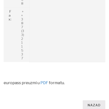
8
F
+
a
+
x:
3
8
7
(3
3)
2
1
1
5
3
7
europass preuzmi u
PDF
formatu.
NAZAD