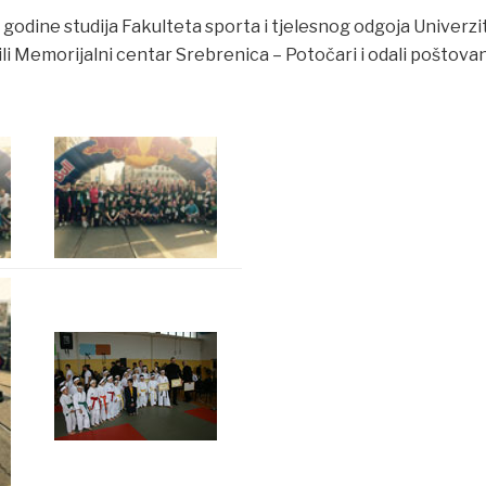
 godine studija Fakulteta sporta i tjelesnog odgoja Univerzit
ili Memorijalni centar Srebrenica – Potočari i odali poštov