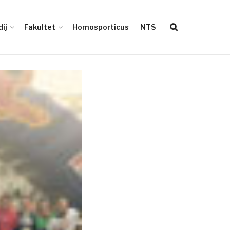
ij
Fakultet
Homosporticus
NTS