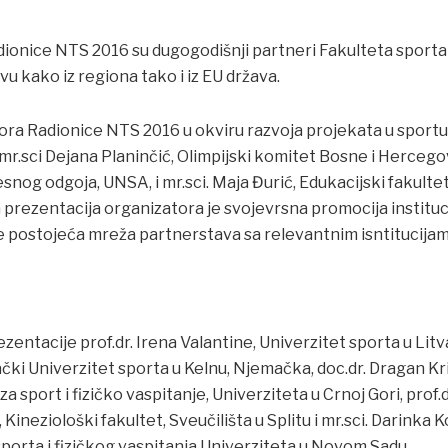
dionice NTS 2016 su dugogodišnji partneri Fakulteta sporta 
vu kako iz regiona tako i iz EU država.
ra Radionice NTS 2016 u okviru razvoja projekata u sportu 
 mr.sci Dejana Planinčić, Olimpijski komitet Bosne i Hercegov
lesnog odgoja, UNSA, i mr.sci. Maja Đurić, Edukacijski fakulte
h prezentacija organizatora je svojevrsna promocija instituci
te postojeća mreža partnerstava sa relevantnim isntitucijam
zentacije prof.dr. Irena Valantine, Univerzitet sporta u Litvani
čki Univerzitet sporta u Kelnu, Njemačka, doc.dr. Dragan Kr
za sport i fizičko vaspitanje, Univerziteta u Crnoj Gori, prof.d
 Kineziološki fakultet, Sveučilišta u Splitu i mr.sci. Darinka Ko
sporta i fizičkog vaspitanja Univerziteta u Novom Sadu.