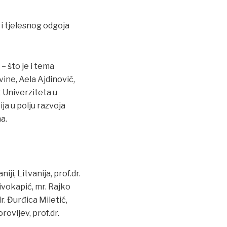
i tjelesnog odgoja
– što je i tema
ine, Aela Ajdinović,
t Univerziteta u
ja u polju razvoja
a.
ji, Litvanija, prof.dr.
ivokapić, mr. Rajko
r. Đurđica Miletić,
rovljev, prof.dr.