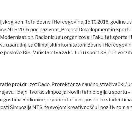
ijskog komiteta Bosne i Hercegovine, 15.10.2016. godine u
ca NTS 2016 pod nazivom „Project Development in Sport“
 Modernisation. Radionicu su organizovali Fakultet sporta i
evu u saradnji sa Olimpijskim komitetom Bosne i Hercegovine
e poslove BiH, Ministarstva za kulturu i sport KS, i Univerzit
ratio prof.dr. Izet Rađo, Prorektor za naučnoistraživački / 
rajevu i idejni tvorac simpozija Novih tehnologija u sportu –
m gostima Radionice, organizatorima i posebice studentima 
nosti Simpozija NTS, te svojom kreativnošću i pozitivnom 