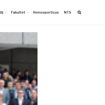
ij
Fakultet
Homosporticus
NTS