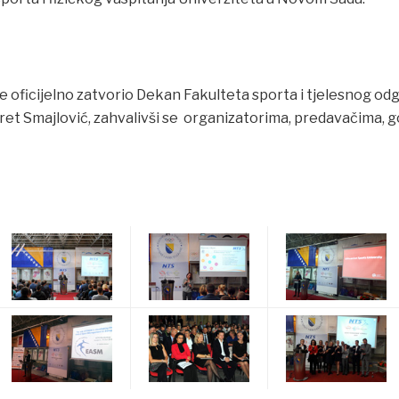
 oficijelno zatvorio Dekan Fakulteta sporta i tjelesnog odg
sret Smajlović, zahvalivši se organizatorima, predavačima, 