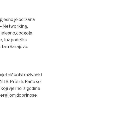
spješno je održana
 – Networking,
 tjelesnog odgoja
, i uz podršku
eta u Sarajevu.
umjetničkoistraživački
 NTS. Prof.dr. Rađo se
koji vjerno iz godine
energijom doprinose