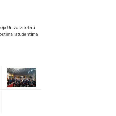
oja Univerziteta u
gostima i studentima