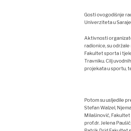
Gosti ovogodišnje ra
Univerziteta u Saraje
Aktivnosti organizato
radionice, su održale
Fakultet sporta i tje
Travniku. Cilj uvodni
projekata u sportu, 
Potom su usljedile pre
Stefan Walzel, Njema
Milašinović, Fakultet 
prof.dr. Jelena Paušić,
Patrik Drid Fakultet 