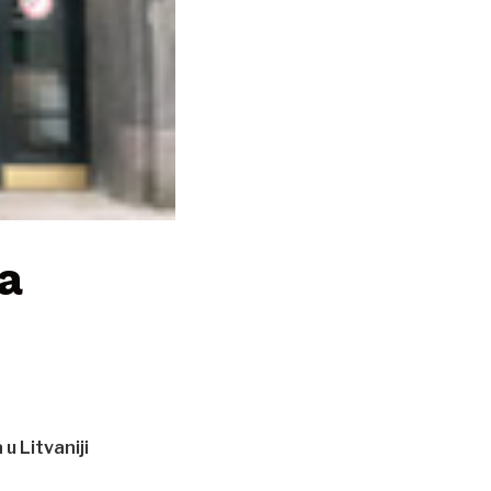
a
u Litvaniji