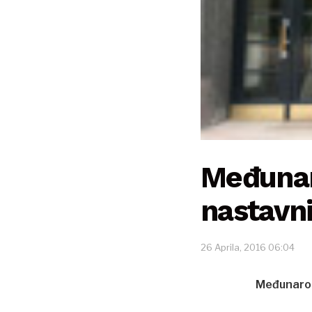
Međunar
nastavn
26 Aprila, 2016 06:04
Međunarodn