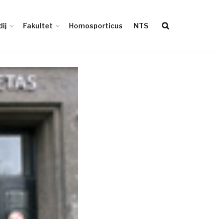
ij
Fakultet
Homosporticus
NTS