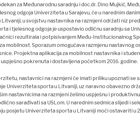
prodekan za Međunarodnu saradnju i doc.dr. Dino Mujkić, Me
elesnog odgoja Univerziteta u Sarajevu, će u narednim dani
 Litvaniji, u svojstvu nastavnika na razmjeni održati niz pre
rta i tjelesnog odgoja je uspostavio odličnu saradnju sa Un
onačnici rezultirala i potpisivanjem Među-Institucionalnog 
 za mobilnost. Sporazum omogućava razmjenu nastavnog oso
isnice. Projektna aplikacija za mobilnost nastavnika i stude
 uspješno pokrenuta i dostavljena početkom 2016. godine.
erzitetu, nastavnici na razmjeni će imati priliku upoznati se
 Univerziteta sporta u Litvaniji, uz naravno obavezno drž
im nastavnicima na razmjeni želimo uspješnu i produktivnu 
dlično sarađivati sa USLom. U narednim sedmica slijedi i sele
oju posjetu Univerziteta sporta u Litvaniji moći ostavariti u