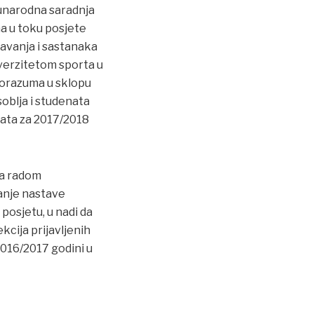
đunarodna saradnja
ma u toku posjete
davanja i sastanaka
iverzitetom sporta u
Sporazuma u sklopu
blja i studenata
nata za 2017/2018
 sa radom
anje nastave
posjetu, u nadi da
kcija prijavljenih
 2016/2017 godini u