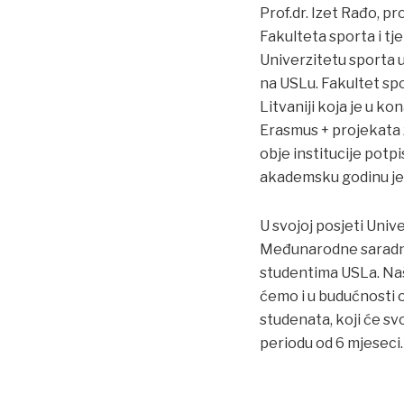
Prof.dr. Izet Rađo, 
Fakulteta sporta i tj
Univerzitetu sporta u
na USLu. Fakultet spo
Litvaniji koja je u k
Erasmus + projekata
obje institucije potp
akademsku godinu je
U svojoj posjeti Univ
Međunarodne saradnje
studentima USLa. Naš
ćemo i u budućnosti o
studenata, koji će sv
periodu od 6 mjeseci.