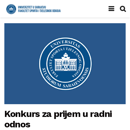
Konkurs za prijem u radni
odnos