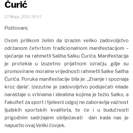
Ćurić
27 Maja, 2015 19:57
Poštovani,
Ovom prilikom želim da izrazim veliko zadovoljstvo
održanom četvrtom tradicionalnom manifestacijom –
sjećanje na rahmetli Saliha Salku Ćurića. Manifestacija
je protekla u izuzetno prijatnom ozračju, gdje su
promovirane moralne vrijednosti rahmetli Salke Saliha
Ćurića. Poruka manifestacije bila je: „Znanje i spoznaja
kroz djela“. Izezutne je zadovoljstvo podsjećati mlade
naraštaje o vrlinama i idealima kojima je težio Salko, a
Fakultet za sport i tjelesni odgoj ne zaboravlja važnost
ljudskih sportskih kvaliteta, te će i u budućnosti
prigodnim sadržajem obilježavati dan kada nas je
napustio ovaj Veliki čovjek.