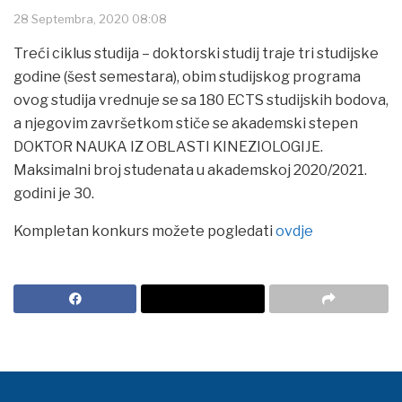
28 Septembra, 2020 08:08
Treći ciklus studija – doktorski studij traje tri studijske
godine (šest semestara), obim studijskog programa
ovog studija vrednuje se sa 180 ECTS studijskih bodova,
a njegovim završetkom stiče se akademski stepen
DOKTOR NAUKA IZ OBLASTI KINEZIOLOGIJE.
Maksimalni broj studenata u akademskoj 2020/2021.
godini je 30.
Kompletan konkurs možete pogledati
ovdje