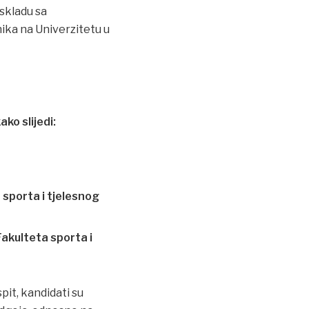
u skladu sa
ika na Univerzitetu u
ko slijedi:
 sporta i tjelesnog
Fakulteta sporta i
spit, kandidati su