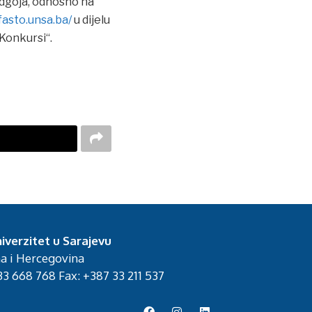
odgoja, odnosno na
/fasto.unsa.ba/
u dijelu
„Konkursi“.
iverzitet u Sarajevu
na i Hercegovina
3 668 768 Fax: +387 33 211 537