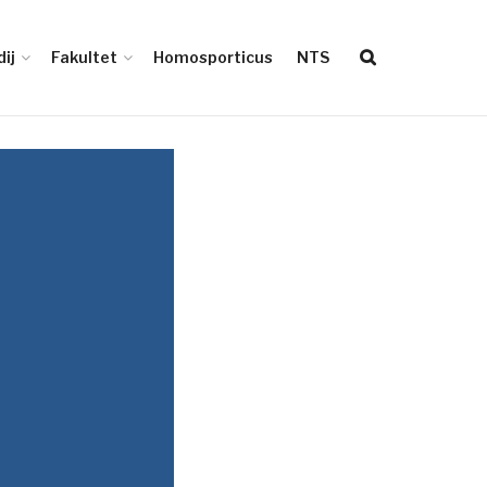
ij
Fakultet
Homosporticus
NTS