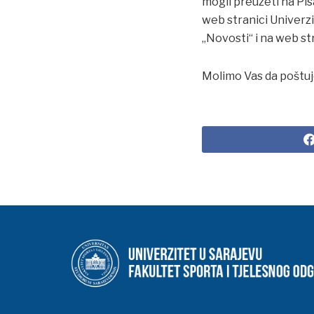
mogli preuzeti na Pis
web stranici Univerz
„Novosti“ i na web st
Molimo Vas da poštuj