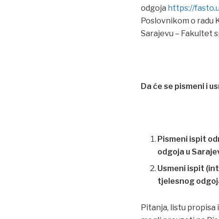
odgoja
https://fasto
Poslovnikom o radu K
Sarajevu – Fakultet 
Da će se pismeni i us
Pismeni ispit od
odgoja u Sarajev
Usmeni ispit (in
tjelesnog odgoja
Pitanja, listu propisa 