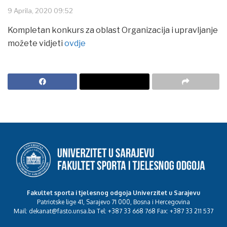
9 Aprila, 2020 09:52
Kompletan konkurs za oblast Organizacija i upravljanje
možete vidjeti
ovdje
Fakultet sporta i tjelesnog odgoja Univerzitet u Sarajevu
Patriotske lige 41, Sarajevo 71 000, Bosna i Hercegovina
Mail: dekanat@fasto.unsa.ba Tel: +387 33 668 768 Fax: +387 33 211 537