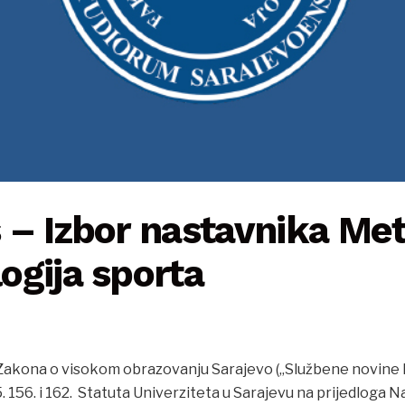
– Izbor nastavnika Met
ogija sporta
 Zakona o visokom obrazovanju Sarajevo („Službene novine
55. 156. i 162. Statuta Univerziteta u Sarajevu na prijedlog