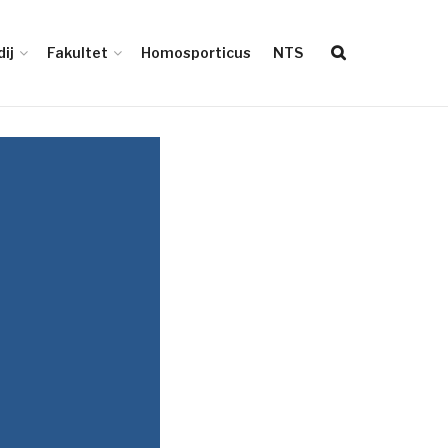
ij
Fakultet
Homosporticus
NTS