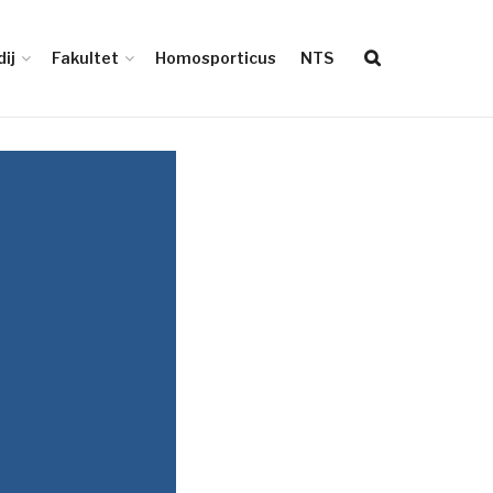
ij
Fakultet
Homosporticus
NTS