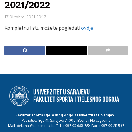
2021/2022
17 Oktobra, 2021 20:17
Kompletnu listu možete pogledati
ovdje
Fakultet sporta i tjelesnog odgoja Univerzitet u Sarajevu
Patriotske lige 41, Sarajevo 71 000, Bosna i Hercegovina
Mail: dekanat@fasto.unsa.ba Tel: +387 33 668 768 Fax: +387 33 211 537