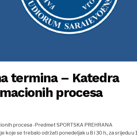
a termina – Katedra
rmacionih procesa
acionih procesa -Predmet SPORTSKA PREHRANA
koje se trebalo održati ponedeljak u 8 i 30 h., za srijedu u 