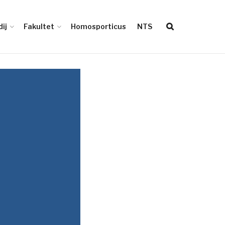
ij
Fakultet
Homosporticus
NTS