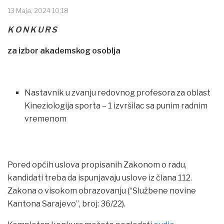
13 Maja, 2024 10:18
K O N K U R S
za izbor akademskog osoblja
Nastavnik u zvanju redovnog profesora za oblast
Kineziologija sporta – 1 izvršilac sa punim radnim
vremenom
Pored općih uslova propisanih Zakonom o radu,
kandidati treba da ispunjavaju uslove iz člana 112.
Zakona o visokom obrazovanju (“Službene novine
Kantona Sarajevo”, broj: 36/22).