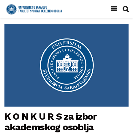
K O N K U R S za izbor
akademskog osoblja