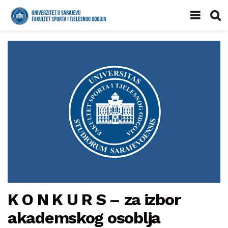
K O N K U R S – za izbor
akademskog osoblja