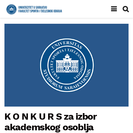
K O N K U R S za izbor
akademskog osoblja