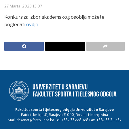
27 Marta, 2023 13:07
Konkurs za izbor akademskog osoblja možete
pogledati
ovdje
Fakultet sporta i tjelesnog odgoja Univerzitet u Sarajevu
Patriotske lige 41, Sarajevo 71 000, Bosna i Hercegovina
Mail: dekanat@fasto.unsa.ba Tel: +387 33 668 768 Fax: +387 33 211 537